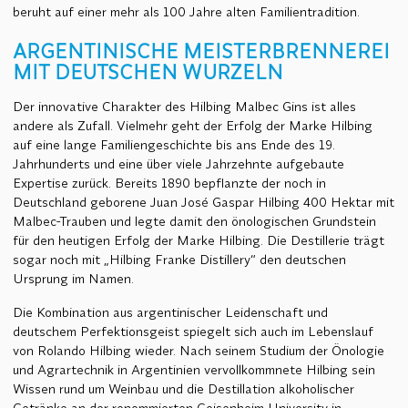
beruht auf einer mehr als 100 Jahre alten Familientradition.
ARGENTINISCHE MEISTERBRENNEREI
MIT DEUTSCHEN WURZELN
Der innovative Charakter des Hilbing Malbec Gins ist alles
andere als Zufall. Vielmehr geht der Erfolg der Marke Hilbing
auf eine lange Familiengeschichte bis ans Ende des 19.
Jahrhunderts und eine über viele Jahrzehnte aufgebaute
Expertise zurück. Bereits 1890 bepflanzte der noch in
Deutschland geborene Juan José Gaspar Hilbing 400 Hektar mit
Malbec-Trauben und legte damit den önologischen Grundstein
für den heutigen Erfolg der Marke Hilbing. Die Destillerie trägt
sogar noch mit „Hilbing Franke Distillery“ den deutschen
Ursprung im Namen.
Die Kombination aus argentinischer Leidenschaft und
deutschem Perfektionsgeist spiegelt sich auch im Lebenslauf
von Rolando Hilbing wieder. Nach seinem Studium der Önologie
und Agrartechnik in Argentinien vervollkommnete Hilbing sein
Wissen rund um Weinbau und die Destillation alkoholischer
Getränke an der renommierten Geisenheim University in