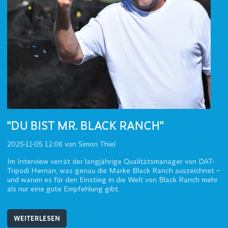
"DU BIST MR. BLACK RANCH"
2025-11-05 12:06
von Simon Thiel
Im Interview verrät der langjährige Qualitätsmanager von DAT-
Tripodi Hernan, was genau die Marke Black Ranch auszeichnet –
und warum es für den Einstieg in die Welt von Black Ranch mehr
als nur eine gute Empfehlung gibt.
WEITERLESEN