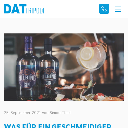
Togg
navig
PRODUKTE
BLACK RANCH
NEWS
ÜBER UNS
KARRIERE
KONTAKT
25. September 2021
von Simon Thiel
WAS FÜR EIN GESCHMEIDIGER