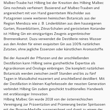
Malbec-Traube hat Hilbing bei der Kreation des Hilbing Malbec
Gins nochmals verfeinert: Basierend auf Malbec-Trauben und
angereichert mit von Hand geerntetem Wacholder aus
Patagonien sowie weiteren heimischen Botanicals aus der
Region Mendoza wie z. B. Lindenblüten aus dem hauseigenen
Garten, Rosenblättern, Zitrus-Schalen und geröstetem Koriander
ist Hilbing Gin ein einzigartiges Zeugnis argentinischer
Brennereikunst. Dazu verwendet die Destillerie reines Wasser
aus den Anden für einen exquisiten Gin aus 100% natürlichen
Zutaten, ohne jegliche Essenzen oder künstlichen Aromastoffe.
Bei der Auswahl der Pflanzen und der anschließenden
Destillation kann Hilbing seine ganzheitliche Expertise als
Agrarökonom und Önologe einbringen. Die komplett natürlichen
Botanicals werden zwischen zwölf Stunden und bis zu fünf
Tagen in Maisalkohol mazeriert und anschließend destilliert. Mit
der Destillation in kleinen Kupferkesseln der neusten Generation
verbindet Hilbing Gin zudem geschickt traditionelles Handwerk
mit erstklassiger Innovation.
Hilbing Malbec Gin wurde 2018 von der österreichischen
Vereinigung zur Präsentation und Prämierung bester Spirituosen
mit der Bronze-Medaille ausgezeichnet und damit zu einem der