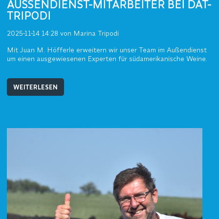
AUSSENDIENST-MITARBEITER BEI DAT-T
RIPODI
2025-11-14 14:28
von Marina Tripodi
Mit Juan M. Höfferle erweitern wir unser Team im Außendienst
um einen ausgewiesenen Experten für südamerikanische Weine.
WEITERLESEN