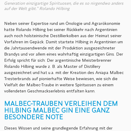
Generation einzigartige Spirituosen, die es so nirgendwo anders
auf der Welt gibt." Rolando Hilbing
Neben seiner Expertise rund um Önologie und Agrarökonomie
hatte Rolando Hilbing bei seiner Rückkehr nach Argentinien
auch noch holsteinische Destillierkolben aus der Heimat seiner
Vorfahren im Gepäck. Damit startete Hilbing in Argentinien um
die Jahrtausendwende mit der Produktion ausgezeichneter
Brandys und vor allem eines wahrhaftig einzigartigen Gins. Der
Erfolg spricht für sich: Der argentinische Meisterbrenner
Rolando Hilbing wurde z. B. als Master of Distillery
ausgezeichnet und hat u.a. mit der Kreation des Aniapa Malbec
Tresterbrands auf pionierhafte Weise bewiesen, wie sich die
Vielfalt der Malbec-Traube in weitere Spirituosen zu einem
vollendeten Geschmackserlebnis entfalten kann.
MALBEC-TRAUBEN VERLEIHEN DEM
HILBING MALBEC GIN EINE GANZ
BESONDERE NOTE
Dieses Wissen und seine grundlegende Erfahrung mit der