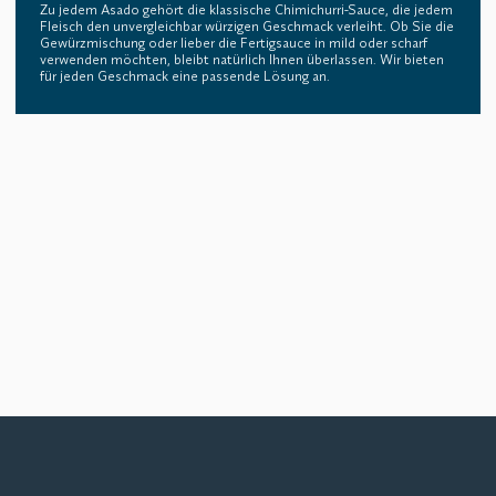
Zu jedem Asado gehört die klassische Chimichurri-Sauce, die jedem
Fleisch den unvergleichbar würzigen Geschmack verleiht. Ob Sie die
Gewürzmischung oder lieber die Fertigsauce in mild oder scharf
verwenden möchten, bleibt natürlich Ihnen überlassen. Wir bieten
für jeden Geschmack eine passende Lösung an.
Share
Follow
Kontakt
Sitemap
Impressum
AGB
Datenschutz
Cookies
Cookie-Einstellungen