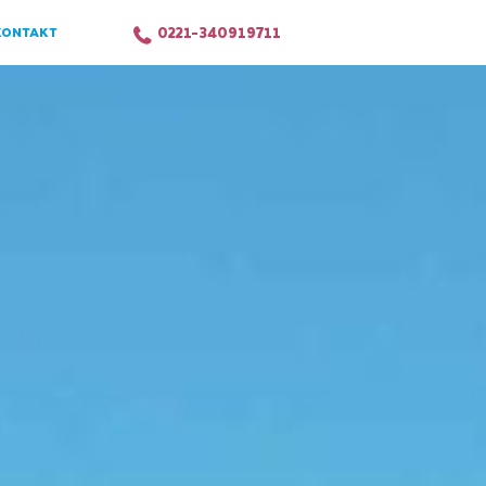
0221-340919711
KONTAKT