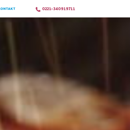
0221-340919711
KONTAKT